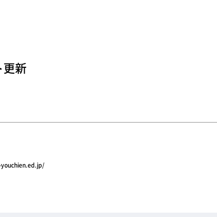
ト更新
-youchien.ed.jp/